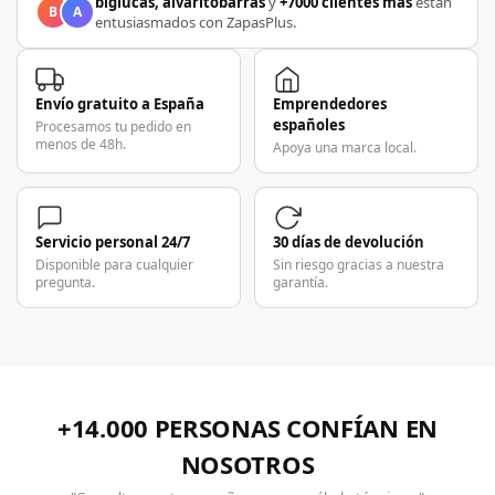
biglucas, alvaritobarras
y
+7000 clientes más
están
B
A
entusiasmados con ZapasPlus.
Envío gratuito a España
Emprendedores
españoles
Procesamos tu pedido en
menos de 48h.
Apoya una marca local.
Servicio personal 24/7
30 días de devolución
Disponible para cualquier
Sin riesgo gracias a nuestra
pregunta.
garantía.
+14.000 PERSONAS CONFÍAN EN
NOSOTROS