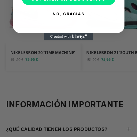
NO, GRACIAS
NIKE LEBRON 20 ‘TIME MACHINE’
NIKE LEBRON 21 ‘SOUTH 
75,95
€
75,95
€
151,90
€
151,90
€
INFORMACIÓN IMPORTANTE
+
¿QUÉ CALIDAD TIENEN LOS PRODUCTOS?