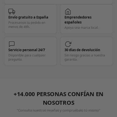
Envío gratuito a España
Emprendedores
españoles
Procesamos tu pedido en
menos de 48h.
Apoya una marca local.
Servicio personal 24/7
30 días de devolución
Disponible para cualquier
Sin riesgo gracias a nuestra
pregunta.
garantía.
+14.000 PERSONAS CONFÍAN EN
NOSOTROS
"Consulta nuestras reseñas y compruébalo tú mismo"