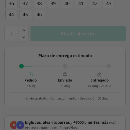
36
37
38
39
40
41
42
43
44
45
46
Añadir al carrito
Plazo de entrega estimado
Pedido
Enviado
Entregado
7 Aug
~9 Aug
14 Aug - 21 Aug
Envío gratuito
Con seguimiento
Devolución 30 días
biglucas, alvaritobarras
y
+7000 clientes más
están
B
A
entusiasmados con ZapasPlus.