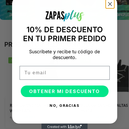
10% DE DESCUENTO
EN TU PRIMER PEDIDO
PRODUCTOS RELACIONADOS
Suscríbete y recibe tu código de
descuento.
-50%
-50%
Email
OBTENER MI DESCUENTO
RICK OWENS PENTAGRAMMA
RICK OWENS HEXA ALTAS
NO, GRACIAS
WRAP LACE
PERLA
69,99
€
69,99
€
139,98
€
139,98
€