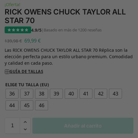
¡Oferta!
RICK OWENS CHUCK TAYLOR ALL
STAR 70
4.9/5
|
Basado en más de 1200 reseñas
69,99
€
139,98
€
Las RICK OWENS CHUCK TAYLOR ALL STAR 70 Réplica son la
elección perfecta para un estilo urbano premium. Comodidad
y calidad en cada paso.
GUÍA DE TALLAS
ELIGE TU TALLA (EU)
36
37
38
39
40
41
42
43
44
45
46
Añadir al carrito