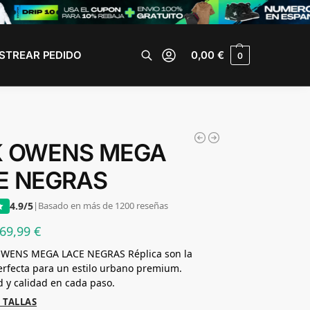
STREAR PEDIDO
0,00
€
0
Buscar
K OWENS MEGA
E NEGRAS
4.9/5
|
Basado en más de 1200 reseñas
69,99
€
OWENS MEGA LACE NEGRAS Réplica son la
erfecta para un estilo urbano premium.
 y calidad en cada paso.
 TALLAS