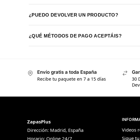
¿PUEDO DEVOLVER UN PRODUCTO?
¿QUÉ MÉTODOS DE PAGO ACEPTÁIS?
Envío gratis a toda España
Gar
Recibe tu paquete en 7 a 15 días
30 
Dev
INFORM
ZapasPlus
Videos r
Dirección: Madrid, España
Sigue tu
Horario: Online 24/7