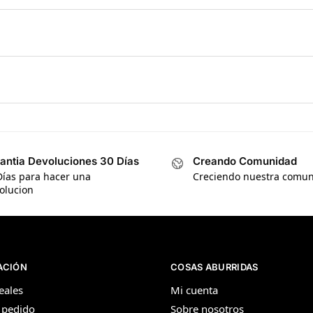
antia Devoluciones 30 Días
Creando Comunidad
Días para hacer una
Creciendo nuestra comu
olucion
ACIÓN
COSAS ABURRIDAS
eales
Mi cuenta
 pedido
Sobre nosotros