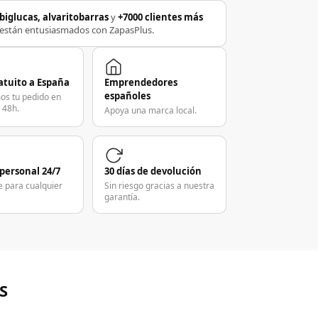
biglucas, alvaritobarras
y
+7000 clientes más
están entusiasmados con ZapasPlus.
atuito a España
Emprendedores
españoles
os tu pedido en
 48h.
Apoya una marca local.
 personal 24/7
30 días de devolución
e para cualquier
Sin riesgo gracias a nuestra
garantía.
S