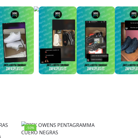
-50%
S