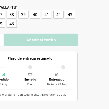
TALLA (EU)
37
38
39
40
41
42
43
45
46
Añadir al carrito
Plazo de entrega estimado
edido
Enviado
Entregado
9 Aug
~11 Aug
16 Aug - 23 Aug
vío gratuito
Con seguimiento
Devolución 30 días