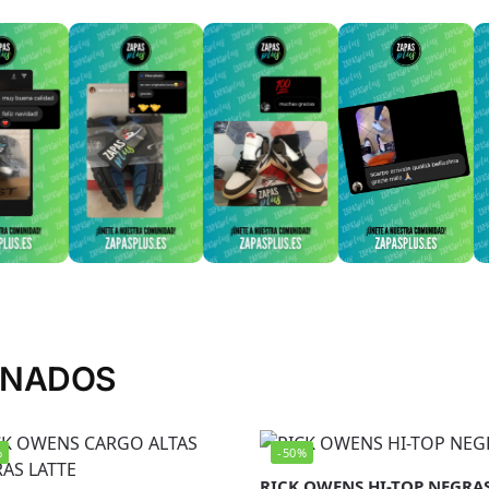
ONADOS
%
-50%
RICK OWENS HI-TOP NEGRA