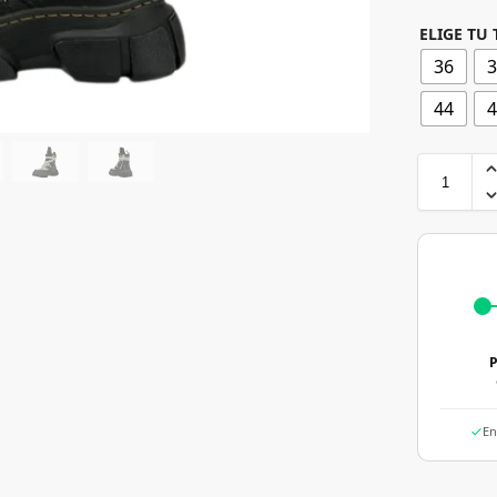
ELIGE TU 
36
44
P
En