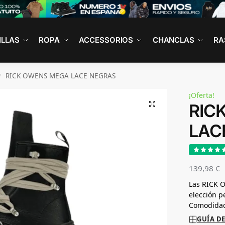
ILLAS
ROPA
ACCESSORIOS
CHANCLAS
RA
RICK OWENS MEGA LACE NEGRAS
/
¡Oferta!
RIC
LAC
139,98
€
Las RICK 
elección p
Comodidad
GUÍA DE