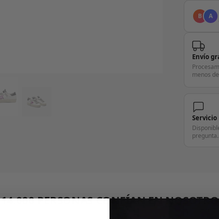
B
A
Envío gr
Procesam
menos de
Servicio
Disponibl
pregunta.
+14.000 PERSONAS CONFÍAN EN NOSOTRO
"Consulta nuestras reseñas y compruébalo tú mismo"