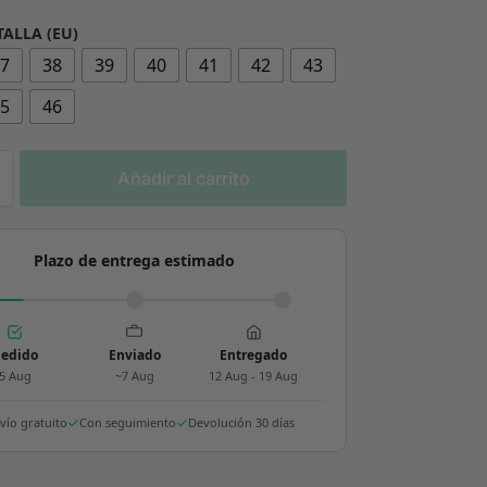
TALLA (EU)
37
38
39
40
41
42
43
45
46
Añadir al carrito
Plazo de entrega estimado
edido
Enviado
Entregado
5 Aug
~7 Aug
12 Aug - 19 Aug
vío gratuito
Con seguimiento
Devolución 30 días