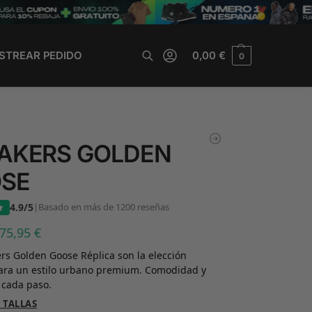
STREAR PEDIDO
0,00
€
0
Buscar
AKERS GOLDEN
SE
4.9/5
|
Basado en más de 1200 reseñas
75,95
€
rs Golden Goose Réplica son la elección
para un estilo urbano premium. Comodidad y
 cada paso.
 TALLAS