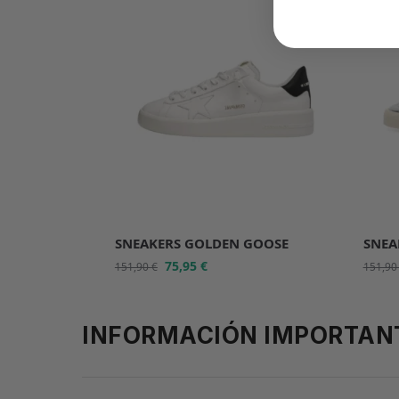
SNEAKERS GOLDEN GOOSE
SNEA
75,95
€
151,90
€
151,9
INFORMACIÓN IMPORTAN