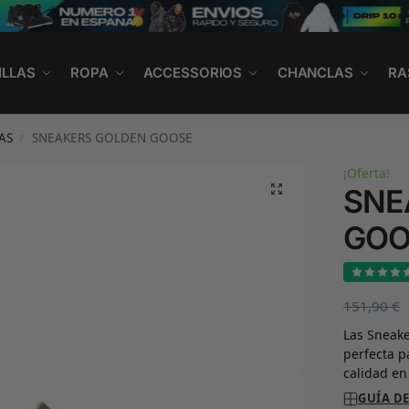
ILLAS
ROPA
ACCESSORIOS
CHANCLAS
RA
AS
SNEAKERS GOLDEN GOOSE
/
¡Oferta!
SNE
GOO
151,90
€
Las Sneake
perfecta 
calidad en
GUÍA DE