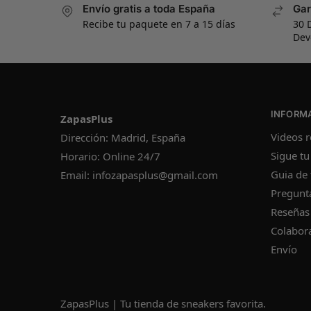
Envío gratis a toda España
Gar
Recibe tu paquete en 7 a 15 días
30 
Dev
INFORM
ZapasPlus
Videos r
Dirección: Madrid, España
Sigue tu
Horario: Online 24/7
Guia de 
Email:
infozapasplus@gmail.com
Pregunt
Reseñas
Colabor
Envío
ZapasPlus | Tu tienda de sneakers favorita.