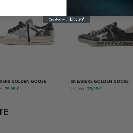
KERS GOLDEN GOOSE
SNEAKERS GOLDEN GOOSE
75,95
€
75,95
€
0
€
151,90
€
TE