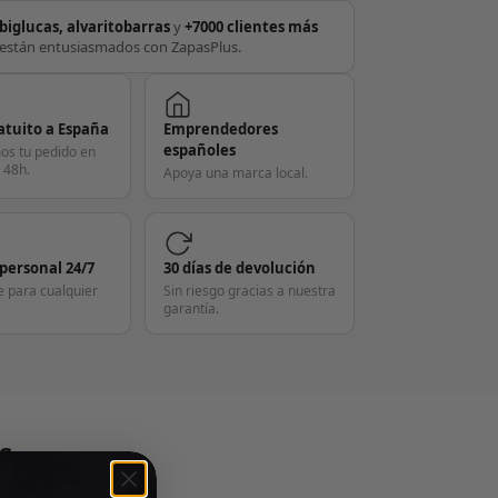
biglucas, alvaritobarras
y
+7000 clientes más
están entusiasmados con ZapasPlus.
atuito a España
Emprendedores
españoles
os tu pedido en
 48h.
Apoya una marca local.
 personal 24/7
30 días de devolución
e para cualquier
Sin riesgo gracias a nuestra
garantía.
S