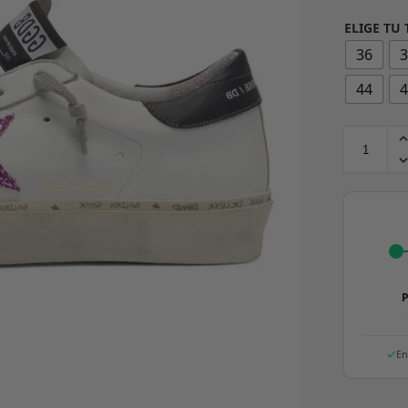
ELIGE TU 
36
44
P
En