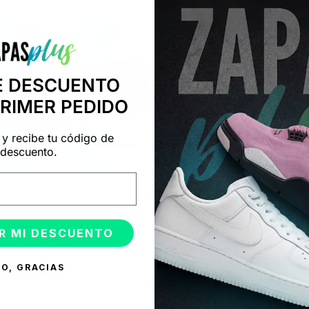
E DESCUENTO
PRIMER PEDIDO
 y recibe tu código de
descuento.
R MI DESCUENTO
ONADOS
O, GRACIAS
%
-50%