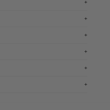
+
+
+
+
+
+