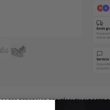
B
A
Envío gr
Procesam
menos de
Servicio
Disponibl
pregunta.
+14.000 PERSONAS CONFÍAN EN NOSOTRO
"Consulta nuestras reseñas y compruébalo tú mismo"