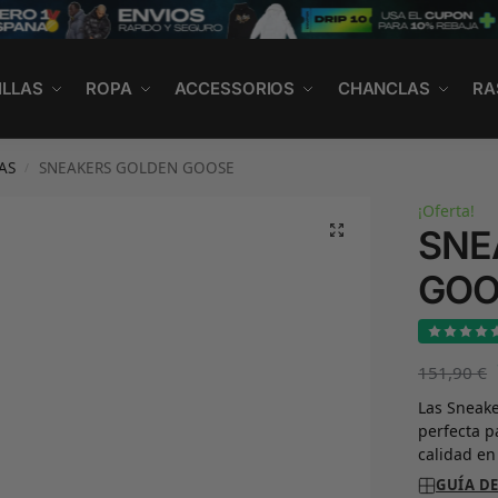
ILLAS
ROPA
ACCESSORIOS
CHANCLAS
RA
AS
SNEAKERS GOLDEN GOOSE
/
¡Oferta!
SNE
GOO
151,90
€
Las Sneake
perfecta 
calidad en
GUÍA DE