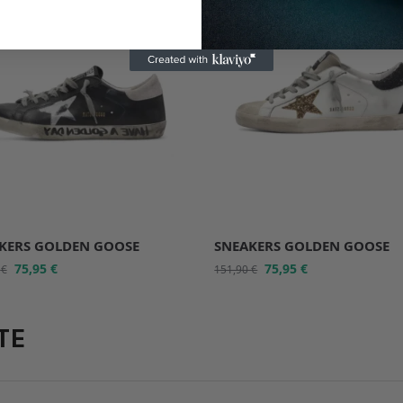
KERS GOLDEN GOOSE
SNEAKERS GOLDEN GOOSE
75,95
€
75,95
€
0
€
151,90
€
TE