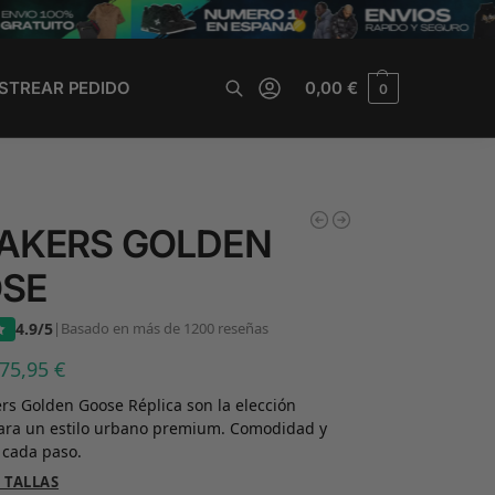
STREAR PEDIDO
0,00
€
0
Buscar
AKERS GOLDEN
SE
4.9/5
|
Basado en más de 1200 reseñas
75,95
€
rs Golden Goose Réplica son la elección
para un estilo urbano premium. Comodidad y
 cada paso.
 TALLAS