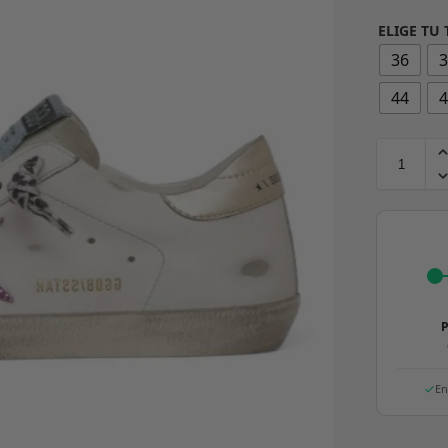
ELIGE TU 
36
44
P
En