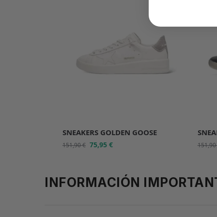
SNEAKERS GOLDEN GOOSE
SNEA
75,95
€
151,90
€
151,9
INFORMACIÓN IMPORTAN