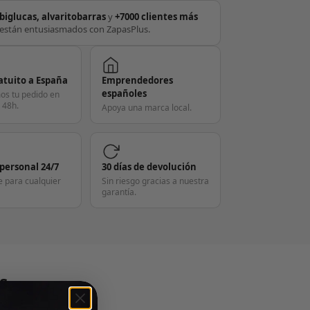
biglucas, alvaritobarras
y
+7000 clientes más
están entusiasmados con ZapasPlus.
atuito a España
Emprendedores
españoles
os tu pedido en
 48h.
Apoya una marca local.
 personal 24/7
30 días de devolución
e para cualquier
Sin riesgo gracias a nuestra
garantía.
S