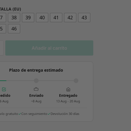
TALLA (EU)
37
38
39
40
41
42
43
45
46
Añadir al carrito
Plazo de entrega estimado
edido
Enviado
Entregado
6 Aug
~8 Aug
13 Aug - 20 Aug
vío gratuito
Con seguimiento
Devolución 30 días