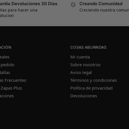
antia Devoluciones 30 Días
Creando Comunidad
Días para hacer una
Creciendo nuestra comu
olucion
ACIÓN
COSAS ABURRIDAS
eales
Mi cuenta
 pedido
Sobre nosotros
tallas
Aviso legal
as Frecuentes
Términos y condiciones
 Zapas Plus
Política de privacidad
aciones
Devoluciones