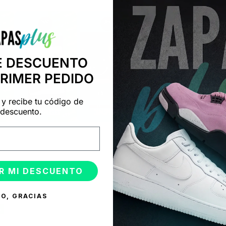
E DESCUENTO
PRIMER PEDIDO
 y recibe tu código de
descuento.
R MI DESCUENTO
ONADOS
O, GRACIAS
%
-50%