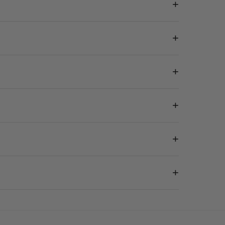
+
+
+
+
+
+