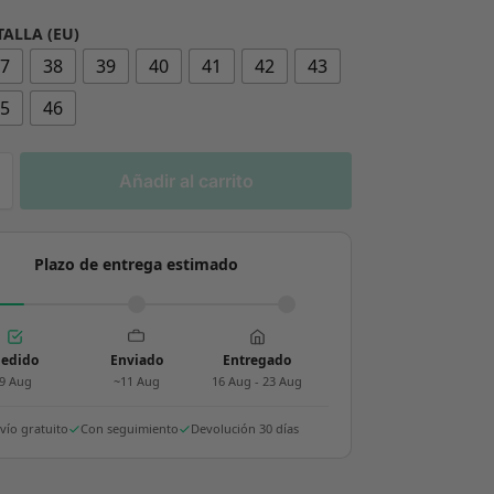
TALLA (EU)
37
38
39
40
41
42
43
45
46
Añadir al carrito
Plazo de entrega estimado
edido
Enviado
Entregado
9 Aug
~11 Aug
16 Aug - 23 Aug
vío gratuito
Con seguimiento
Devolución 30 días