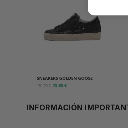
151,9
SNEAKERS GOLDEN GOOSE
75,95
€
151,90
€
INFORMACIÓN IMPORTAN