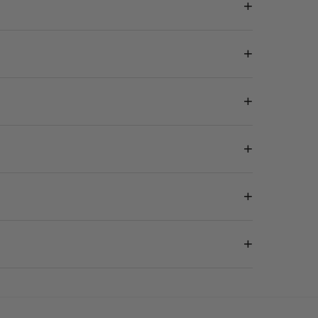
+
+
+
+
+
+