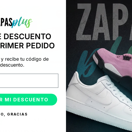
E DESCUENTO
PRIMER PEDIDO
 y recibe tu código de
descuento.
R MI DESCUENTO
ONADOS
O, GRACIAS
%
-50%
KERS GOLDEN GOOSE
SNEAKERS GOLDEN GOOSE