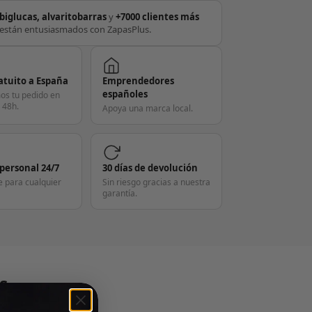
biglucas, alvaritobarras
y
+7000 clientes más
están entusiasmados con ZapasPlus.
atuito a España
Emprendedores
españoles
os tu pedido en
 48h.
Apoya una marca local.
 personal 24/7
30 días de devolución
e para cualquier
Sin riesgo gracias a nuestra
garantía.
S