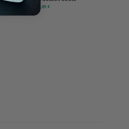
75,95
€
151,90
€