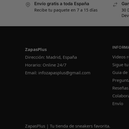
Envío gratis a toda España
Gar
Recibe tu paquete en 7 a 15 días
30 
Dev
INFORM
ZapasPlus
Videos r
Dirección: Madrid, España
Sigue tu
Horario: Online 24/7
Guia de 
Email:
infozapasplus@gmail.com
Pregunt
Reseñas
Colabor
Envío
ZapasPlus | Tu tienda de sneakers favorita.