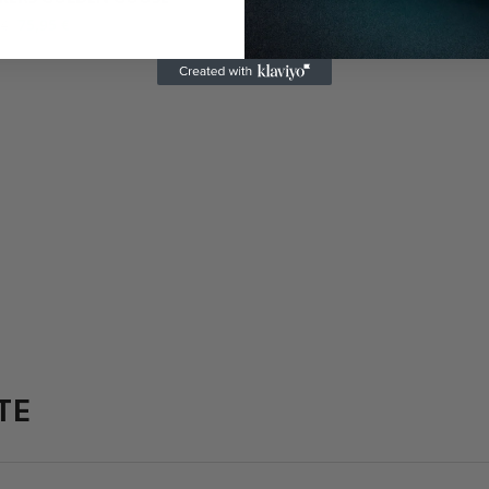
75,95
€
75,95
€
0
€
151,90
€
TE