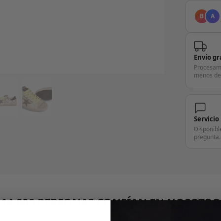
B
A
Envío gr
Procesam
menos de
Servicio
Disponibl
pregunta.
+14.000 PERSONAS CONFÍAN EN NOSOTRO
"Consulta nuestras reseñas y compruébalo tú mismo"