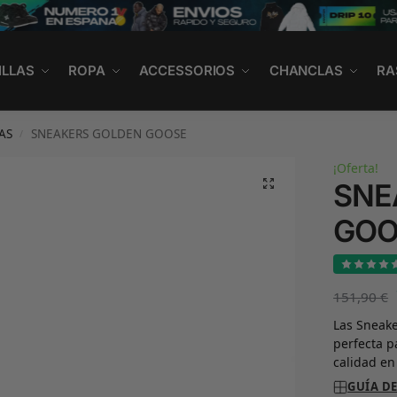
ILLAS
ROPA
ACCESSORIOS
CHANCLAS
RA
AS
SNEAKERS GOLDEN GOOSE
/
¡Oferta!
SNE
GOO
151,90
€
Las Sneake
perfecta 
calidad en
GUÍA DE