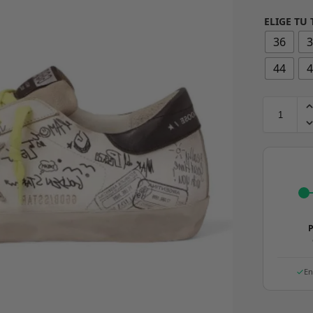
ELIGE TU 
36
44
P
En