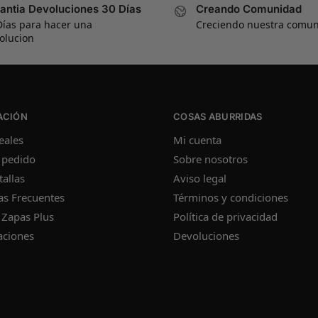
antia Devoluciones 30 Días
Creando Comunidad
Días para hacer una
Creciendo nuestra comu
olucion
ACIÓN
COSAS ABURRIDAS
eales
Mi cuenta
 pedido
Sobre nosotros
tallas
Aviso legal
as Frecuentes
Términos y condiciones
 Zapas Plus
Política de privacidad
aciones
Devoluciones