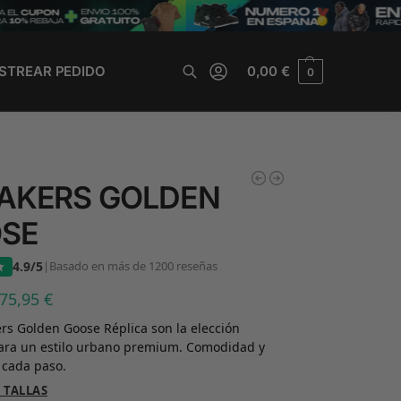
STREAR PEDIDO
0,00
€
0
Buscar
AKERS GOLDEN
SE
4.9/5
|
Basado en más de 1200 reseñas
75,95
€
rs Golden Goose Réplica son la elección
para un estilo urbano premium. Comodidad y
 cada paso.
 TALLAS