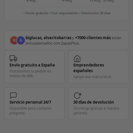
6 Aug
~8 Aug
13 Aug - 20 Aug
Envío gratuito
Con seguimiento
Devolución 30 días
biglucas, alvaritobarras
y
+7000 clientes más
están
B
A
entusiasmados con ZapasPlus.
Envío gratuito a España
Emprendedores
españoles
Procesamos tu pedido en
menos de 48h.
Apoya una marca local.
Servicio personal 24/7
30 días de devolución
Disponible para cualquier
Sin riesgo gracias a nuestra
pregunta.
garantía.