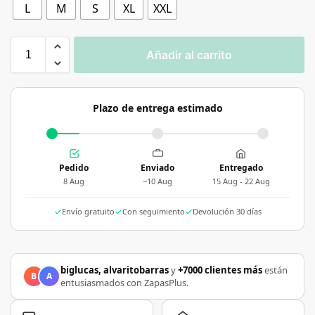
L
M
S
XL
XXL
Añadir al carrito
Plazo de entrega estimado
Pedido
Enviado
Entregado
8 Aug
~10 Aug
15 Aug - 22 Aug
Envío gratuito
Con seguimiento
Devolución 30 días
biglucas, alvaritobarras
y
+7000 clientes más
están
B
A
entusiasmados con ZapasPlus.