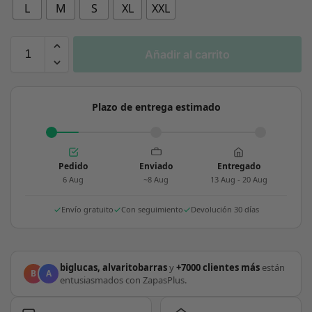
L
M
S
XL
XXL
Añadir al carrito
Plazo de entrega estimado
Pedido
Enviado
Entregado
6 Aug
~8 Aug
13 Aug - 20 Aug
Envío gratuito
Con seguimiento
Devolución 30 días
biglucas, alvaritobarras
y
+7000 clientes más
están
B
A
entusiasmados con ZapasPlus.