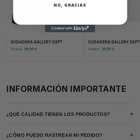
NO, GRACIAS
SUDADERA GALLERY DEPT
SUDADERA GALLERY DEPT
39,99
€
39,99
€
79,98
€
79,98
€
INFORMACIÓN IMPORTANTE
+
¿QUÉ CALIDAD TIENEN LOS PRODUCTOS?
+
¿CÓMO PUEDO RASTREAR MI PEDIDO?