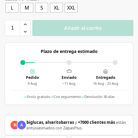
L
M
S
XL
XXL
Añadir al carrito
Plazo de entrega estimado
Pedido
Enviado
Entregado
9 Aug
~11 Aug
16 Aug - 23 Aug
Envío gratuito
Con seguimiento
Devolución 30 días
biglucas, alvaritobarras
y
+7000 clientes más
están
B
A
entusiasmados con ZapasPlus.