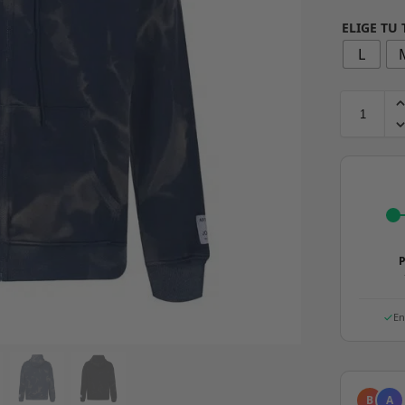
ELIGE TU
L
P
En
B
A