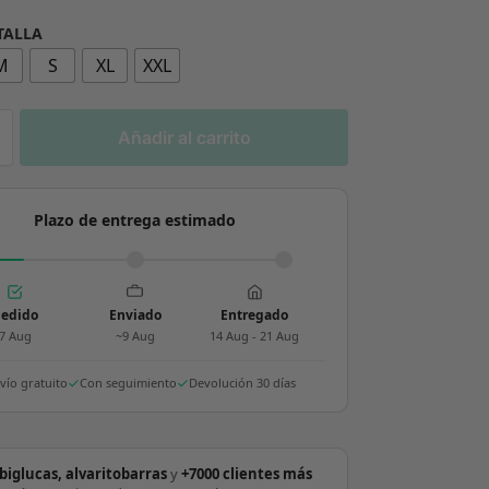
 TALLA
M
S
XL
XXL
Añadir al carrito
Plazo de entrega estimado
edido
Enviado
Entregado
7 Aug
~9 Aug
14 Aug - 21 Aug
vío gratuito
Con seguimiento
Devolución 30 días
biglucas, alvaritobarras
y
+7000 clientes más