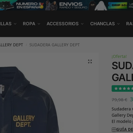
ILLAS
ROPA
ACCESSORIOS
CHANCLAS
RA
LLERY DEPT
SUDADERA GALLERY DEPT
/
¡Oferta!
SUD
GAL
79,98
€
Sudadera G
Gallery De
El modelo 
GUÍA DE