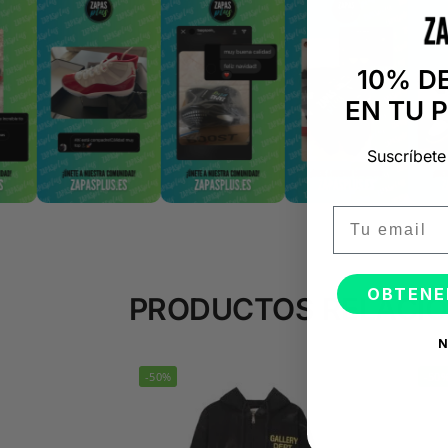
10% D
EN TU 
Suscríbete
Email
OBTENE
PRODUCTOS RELACI
N
-50%
-50