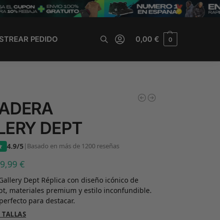
STREAR PEDIDO
0,00
€
0
Buscar
ADERA
LERY DEPT
4.9/5
|
Basado en más de 1200 reseñas
39,99
€
allery Dept Réplica con diseño icónico de
pt, materiales premium y estilo inconfundible.
perfecto para destacar.
 TALLAS