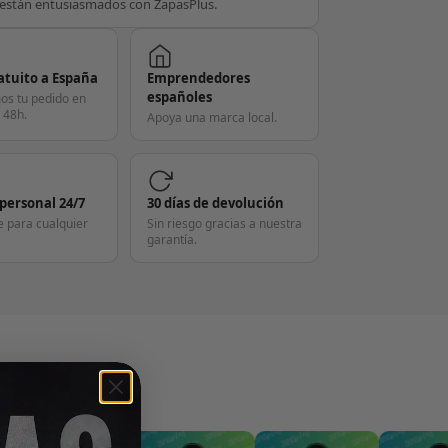
están entusiasmados con ZapasPlus.
atuito a España
Emprendedores
españoles
os tu pedido en
 48h.
Apoya una marca local.
 personal 24/7
30 días de devolución
e para cualquier
Sin riesgo gracias a nuestra
garantía.
S