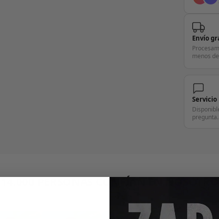
Envío gr
Procesam
menos de
Servicio
Disponibl
pregunta.
+14.000 PERSONAS CONFÍAN EN NOSOTRO
"Consulta nuestras reseñas y compruébalo tú mismo"