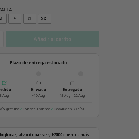
 TALLA
M
S
XL
XXL
Añadir al carrito
Plazo de entrega estimado
edido
Enviado
Entregado
8 Aug
~10 Aug
15 Aug - 22 Aug
vío gratuito
Con seguimiento
Devolución 30 días
biglucas, alvaritobarras
y
+7000 clientes más