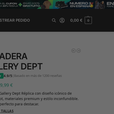
STREAR PEDIDO
0,00
€
0
Buscar
ADERA
LERY DEPT
4.9/5
|
Basado en más de 1200 reseñas
39,99
€
allery Dept Réplica con diseño icónico de
pt, materiales premium y estilo inconfundible.
perfecto para destacar.
 TALLAS