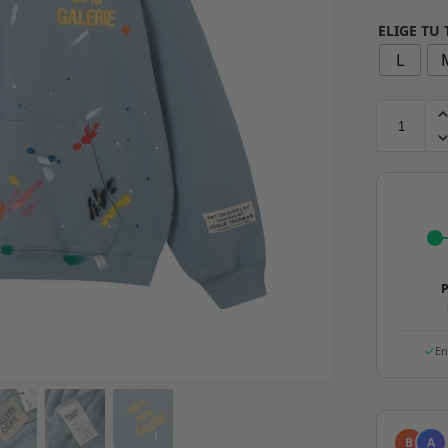
ELIGE TU
L
P
En
B
A