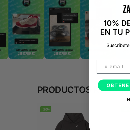
10% D
EN TU 
Suscríbete
Email
OBTENE
PRODUCTOS RELACI
N
-50%
-50