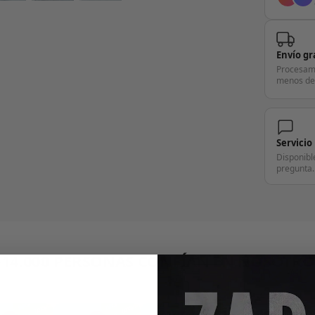
Envío gr
Procesam
menos de
Servicio
Disponibl
pregunta.
+14.000 PERSONAS CONFÍAN EN NOSOTRO
"Consulta nuestras reseñas y compruébalo tú mismo"