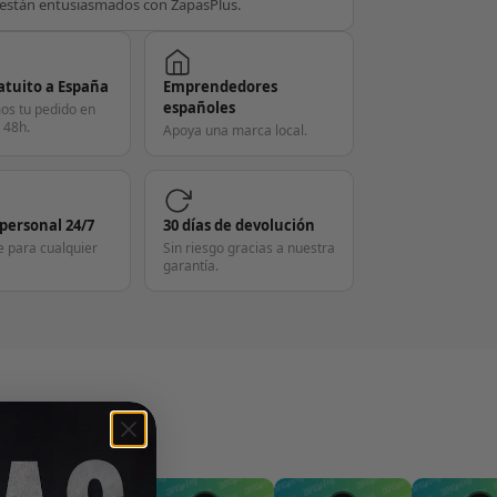
están entusiasmados con ZapasPlus.
atuito a España
Emprendedores
españoles
os tu pedido en
 48h.
Apoya una marca local.
 personal 24/7
30 días de devolución
e para cualquier
Sin riesgo gracias a nuestra
garantía.
S