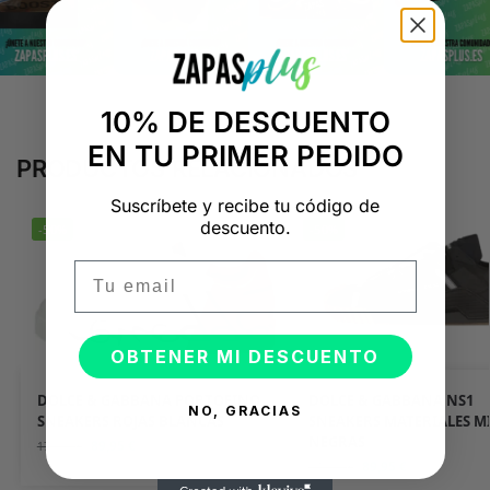
10% DE DESCUENTO
EN TU PRIMER PEDIDO
PRODUCTOS RELACIONADOS
Suscríbete y recibe tu código de
descuento.
-50%
-50%
Email
OBTENER MI DESCUENTO
DOLCE & GABBANA PORTOFINO
DOLCE & GABBANA NS1
NO, GRACIAS
SNEAKERS ROJAS BLANCAS
SNEAKERS MATERIALES M
NEGRAS
89,95
€
179,90
€
89,95
€
179,90
€