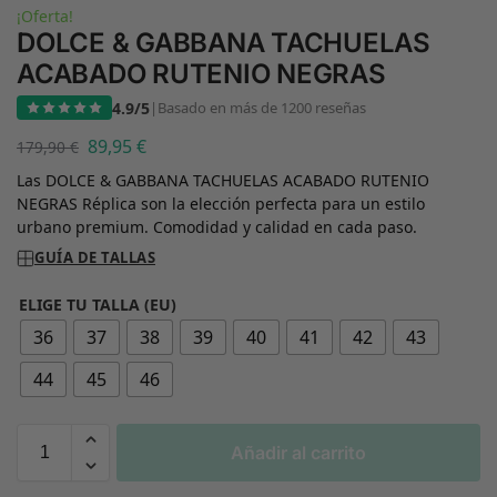
¡Oferta!
DOLCE & GABBANA TACHUELAS
ACABADO RUTENIO NEGRAS
4.9/5
|
Basado en más de 1200 reseñas
89,95
€
179,90
€
Las DOLCE & GABBANA TACHUELAS ACABADO RUTENIO
NEGRAS Réplica son la elección perfecta para un estilo
urbano premium. Comodidad y calidad en cada paso.
GUÍA DE TALLAS
ELIGE TU TALLA (EU)
36
37
38
39
40
41
42
43
44
45
46
Añadir al carrito