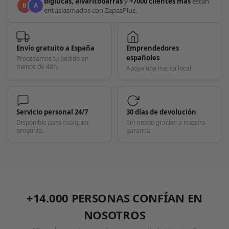
biglucas, alvaritobarras
y
+7000 clientes más
están
B
A
entusiasmados con ZapasPlus.
Envío gratuito a España
Emprendedores
españoles
Procesamos tu pedido en
menos de 48h.
Apoya una marca local.
Servicio personal 24/7
30 días de devolución
Disponible para cualquier
Sin riesgo gracias a nuestra
pregunta.
garantía.
+14.000 PERSONAS CONFÍAN EN
NOSOTROS