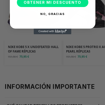
OBTENER MI DESCUENTO
NO, GRACIAS
NIKE KOBE 5 X UNDEFEATED HALL
NIKE KOBE 5 PROTRO X 
OF FAME RÉPLICAS
PEARL RÉPLICAS
75,95
€
75,95
€
151,90
€
151,90
€
INFORMACIÓN IMPORTANTE