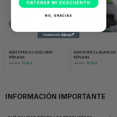
OBTENER MI DESCUENTO
NO, GRACIAS
NIKE KYRIE 3 x COOL GREY
NIKE KYRIE 3 x BLACK ICE
RÉPLICAS
RÉPLICAS
75,95
€
75,95
€
151,90
€
151,90
€
INFORMACIÓN IMPORTANTE