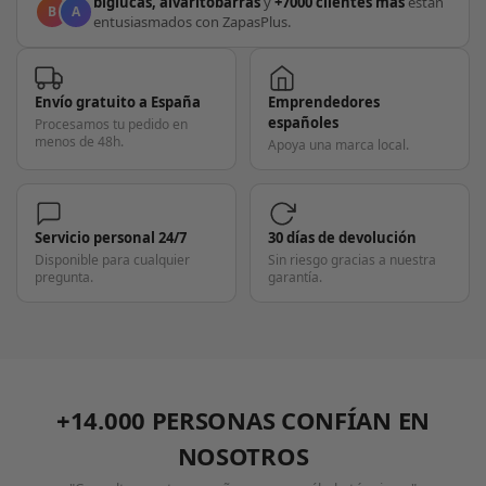
biglucas, alvaritobarras
y
+7000 clientes más
están
B
A
entusiasmados con ZapasPlus.
Envío gratuito a España
Emprendedores
españoles
Procesamos tu pedido en
menos de 48h.
Apoya una marca local.
Servicio personal 24/7
30 días de devolución
Disponible para cualquier
Sin riesgo gracias a nuestra
pregunta.
garantía.
+14.000 PERSONAS CONFÍAN EN
NOSOTROS